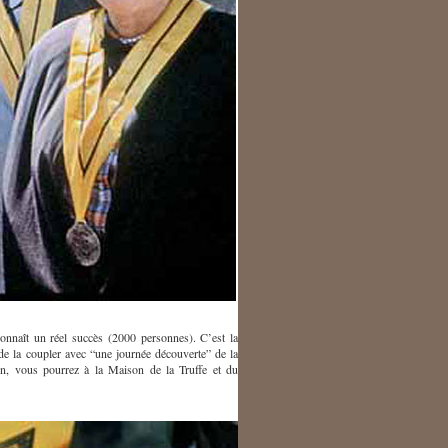
connaît un réel succès (2000 personnes). C’est la
de la coupler avec “une journée découverte” de la
tion, vous pourrez à la Maison de la Truffe et du