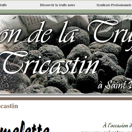
Truffe
Découvrir la truffe noire
Syndicats Professionnels
icastin