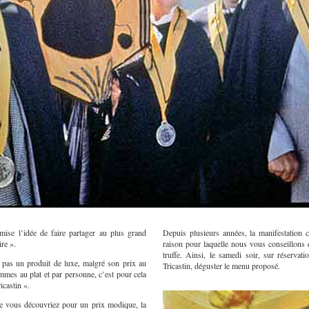
mise l’idée de faire partager au plus grand
Depuis plusieurs années, la manifestation 
re ».
raison pour laquelle nous vous conseillons 
truffe. Ainsi, le samedi soir, sur réserva
st pas un produit de luxe, malgré son prix au
Tricastin, déguster le menu proposé.
ammes au plat et par personne, c’est pour cela
icastin ».
ue vous découvriez pour un prix modique, la