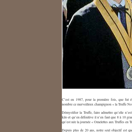
C’est en 1987, pour la première fois, que fut é
nombre ce merveilleux champignon « la Truffe Noi
Démystifier la Truffe, faire admettre qu’elle n’e
kilo et qu’en définitive il n’en faut que 8 à 10 gr
qu’est née la journée « Omelettes aux Truffes en Tr
Depuis plus de 20 ans, notre seul objectif est q